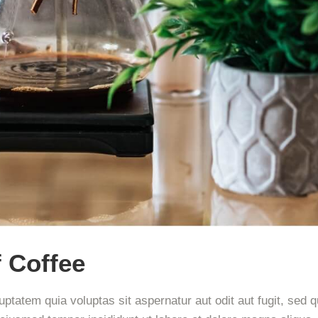
 Coffee
tatem quia voluptas sit aspernatur aut odit aut fugit, sed q